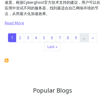
速度。根据Cyberghost官方技术支持的建议，用户可以在
应用中尝试不同的服务器，找到最适合自己网络环境的节
点，从而最大化加速效果。
Read More
Pagination
Page
Page
Page
Page
Page
Page
Page
Page
Page
Next p
1
2
3
4
5
6
7
8
9
…
››
Last page
Last »
Popular Blogs